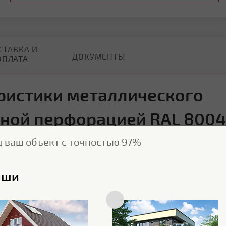
СТАВКА И
ДОКУМЕНТЫ
ОПЛАТА
ристики металлического
лной перфорацией RAL 8004
18641
д ваш объект с точностью 97%
ыши
Характеристики поверхности
Пленка
С пленкой