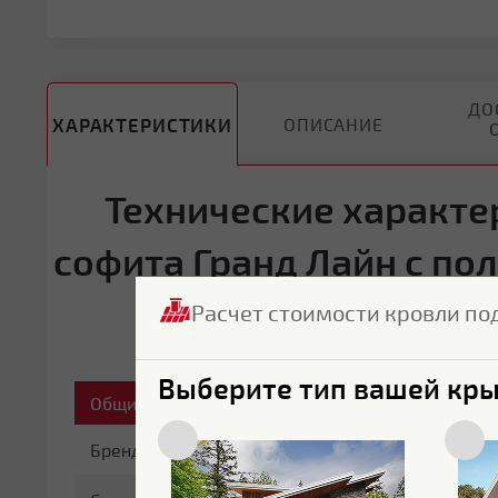
ДО
ХАРАКТЕРИСТИКИ
ОПИСАНИЕ
Технические характе
софита Гранд Лайн с по
1
Расчет стоимости кровли по
Выберите тип вашей кр
Общие характеристики
Бренд
Grand Line