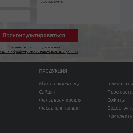
*
Нажимая на кнопку, вы даете
сие на обработку своих персональных данных
ПРОДУКЦИЯ
Металлочерепица
Композитн
Сайдинг
Профнасти
Фальцевая кровля
Софиты
Фасадные панели
Водосточн
Комплект