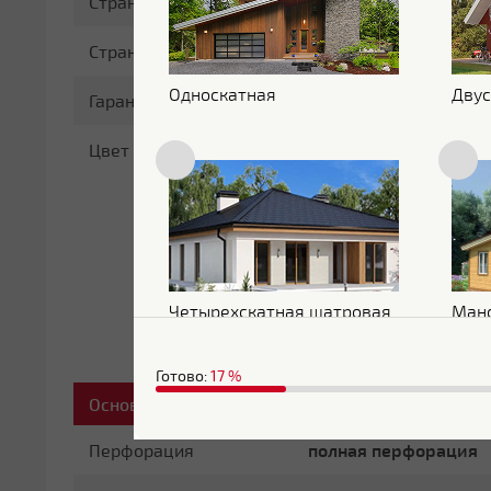
Страна бренда
Россия
Страна производитель
Бельгия
Односкатная
Двус
Гарантия
25 лет
Цвет
RAL 8004
Четырехскатная шатровая
Ман
Готово:
17
%
Основные характеристики
Перфорация
полная перфорация