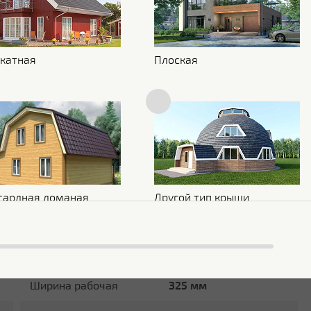
Покрытие
Velur
Толщина полимерного
35 мкм
покрытия
катная
Плоская
Текстура поверхности
Текстурированная
Блеск поверхности
Матовая
Защитный слой
ZA 255 г/м2
Основа покрытия
Полиэфир
Обратная сторона
TwinColor
сардная ломаная
Другой тип крыши
Стойкость к УФ
RUV3
Размеры
Ширина рабочая
325 мм