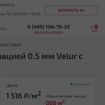
etal.ru
ЗАПРОСИТЬ КП
ы: Пн-Сб 10:00 – 18:00
8 (495) 106-76-25
0
кты
Заказать звонок
8004 118641
ацией 0.5 мм Velur с
Цена:
В наличии
2
1 516 Р/м
Общий метраж заказа:
2
000
м