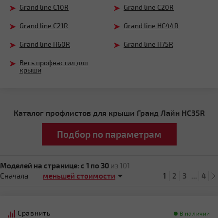
Grand line С10R
Grand line С20R
Grand line С21R
Grand line НС44R
Grand line Н60R
Grand line Н75R
Весь профнастил для
крыши
Каталог профлистов для крыши Гранд Лайн НС35R
Подбор по параметрам
Моделей на странице:
c 1 по 30
из 101
Сначала
1
2
3
...
4
Сравнить
В наличии