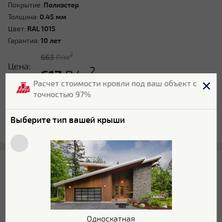
Покрытие:
Полиэстер
Толщина:
0.45 мм
Цвет:
RAL 1015
Гарантия:
10 лет
2
663
Р/м
Цена:
2
617
Р/м
Расчет стоимости кровли под ваш объект с
точностью 97%
В КОРЗИНУ
Выберите тип вашей крыши
ЗАПРОСИТЬ КП
Сравнить
В наличии
Профнастил Grand line HC35R 0.45 мм Полиэстер
RAL 6002 35416
Односкатная