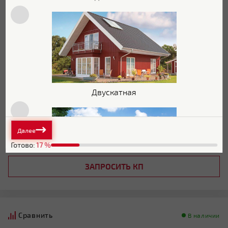
Профиль:
HC35
Покрытие:
Полиэстер
Толщина:
0.45 мм
Цвет:
RAL 6002
Гарантия:
10 лет
Двускатная
2
668
Р/м
Цена:
2
621
Р/м
Далее
В КОРЗИНУ
Готово:
17
%
ЗАПРОСИТЬ КП
Плоская
Сравнить
В наличии