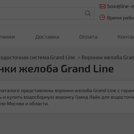
box@line-m
Время работ
пании
Доставка
Оплата
Конта
одосточная система Grand Line
Воронки желоба Gran
нки желоба Grand Line
каталоге представлены воронки желоба Grand Line с гара
ь и купить водосборную воронку Гранд Лайн для водосточ
 по Москве и области.