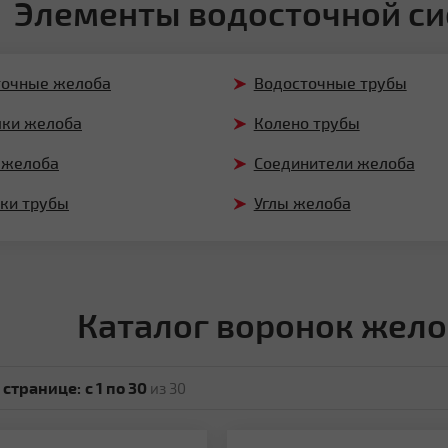
Элементы водосточной си
точные желоба
Водосточные трубы
шки желоба
Колено трубы
 желоба
Соединители желоба
ки трубы
Углы желоба
Каталог воронок жело
 странице:
c 1 по 30
из 30