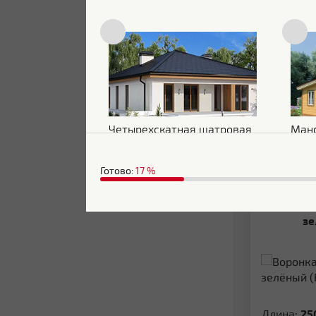
Цена:
Четырехскатная шатровая
Ман
Готово:
17
%
Сравни
Воронка Дизайн 135 ПВХ Grand Line
зе
Длина:
25