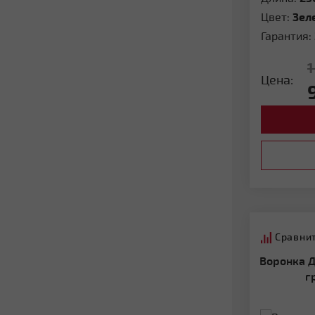
Цвет:
Зел
Гарантия:
1
Цена:
Сравни
Воронка Дизайн 135 ПВХ Grand Line
г