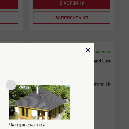
В КОРЗИНУ
ЗАПРОСИТЬ КП
Сравнить
 наличии
В наличии
Воронка Дизайн 135 ПВХ Grand Line
)
бордо (RAL 3005)
Длина:
250 мм
Цвет:
Бордо
Гарантия:
30 лет
Четырехскатная