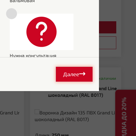
вальмовая
1 069
Р/шт
Цена:
994
Р/шт
В КОРЗИНУ
ЗАПРОСИТЬ КП
Нужна консультация
Далее
Сравнить
 наличии
В наличии
Воронка Дизайн 135 ПВХ Grand Line
шоколадный (RAL 8017)
Длина:
250 мм