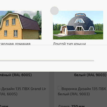
354
Р/шт
1 069
Р/шт
Цена:
329
Р/шт
994
Р/шт
В КОРЗИНУ
В КОРЗИНУ
ЗАПРОСИТЬ КП
ЗАПРОСИТЬ КП
сардная ломаная
Другой тип крыши
ть
Сравнить
В наличии
В
Воронка Дизайн 135 ПВХ Grand Line
лёный (RAL 6005)
белый (RAL 9003)
0 мм
Длина:
250 мм