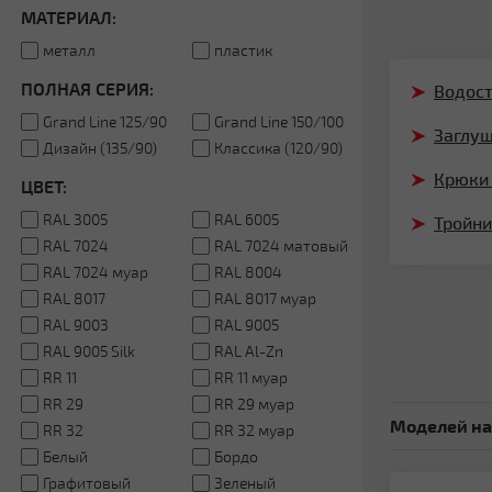
МАТЕРИАЛ:
металл
пластик
ПОЛНАЯ СЕРИЯ:
Водос
Grand Line 125/90
Grand Line 150/100
Заглу
Дизайн (135/90)
Классика (120/90)
Крюки
ЦВЕТ:
RAL 3005
RAL 6005
Тройни
RAL 7024
RAL 7024 матовый
RAL 7024 муар
RAL 8004
RAL 8017
RAL 8017 муар
RAL 9003
RAL 9005
RAL 9005 Silk
RAL Al-Zn
RR 11
RR 11 муар
RR 29
RR 29 муар
Моделей на
RR 32
RR 32 муар
Белый
Бордо
Графитовый
Зеленый