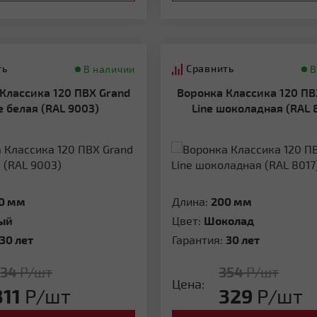
ть
Сравнить
В наличии
В
Воронка Классика 120 ПВХ Grand
e белая (RAL 9003)
Line шоколадная (RAL 
0 мм
Длина:
200 мм
ый
Цвет:
Шоколад
30 лет
Гарантия:
30 лет
334
Р/шт
354
Р/шт
Цена:
311
Р/шт
329
Р/шт