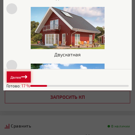
Покрытие:
Полиэстер
Толщина:
0.45 мм
Цвет:
RAL 3005
Гарантия:
10 лет
Двускатная
2
1 177
Р/м
Цена:
2
1 095
Р/м
Далее
В КОРЗИНУ
Готово:
17
%
ЗАПРОСИТЬ КП
Плоская
Сравнить
В наличии