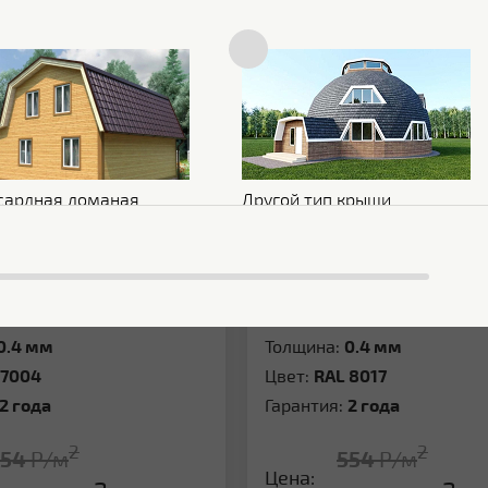
ть
Сравнить
В наличии
В
Металлочерепица Grand Line 0.4
ер RAL 7004 сигнальный
Полиэстер RAL 8017 шок
серый 139363
коричневый 45567
сардная ломаная
Другой тип крыши
:
Полиэстер
Покрытие:
Полиэстер
0.4 мм
Толщина:
0.4 мм
 7004
Цвет:
RAL 8017
2 года
Гарантия:
2 года
2
2
554
Р/м
554
Р/м
Цена: