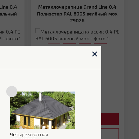
Металлочерепица Grand Line 0.4
нальный
Полиэстер RAL 6005 зелёный мох
29026
Покрытие:
Полиэстер
Толщина:
0.4 мм
Цвет:
RAL 6005
Гарантия:
2 года
2
554
Р/м
Цена:
2
515
Р/м
В КОРЗИНУ
Четырехскатная
ЗАПРОСИТЬ КП