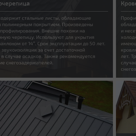
очерепица
Кров
 содержит стальные листы, обладающие
Профи
 полимерным покрытием. Произведены
облад
 профилирования. Внешне похожи на
и нес
нную черепицу. Используют для укрытия
холод
наклоном от 14°. Срок эксплуатации до 50 лет.
имеющ
 звукоизоляция за счет достаточной
кровля
в случае осадков. Также рекомендуется
лет. Т
ие снегозадержателей.
случа
снего