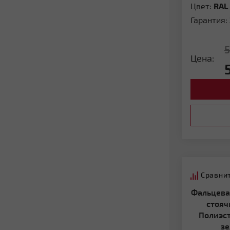
Цвет:
RAL
Гарантия:
Цена:
Сравни
Фальцевая кровля Фальц двойной
стояч
Полиэст
зе