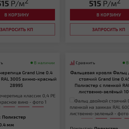
2
2
515
Р/м
515
Р/м
В КОРЗИНУ
В КОРЗИНУ
ЗАПРОСИТЬ КП
ЗАПРОСИТЬ КП
ть
Сравнить
В наличии
В
Фальцевая кровля Фальц двойной
 RAL 3005 винно-красный
стоячий Grand line 0.
28995
Полиэстер с пленкой RA
лиственно-зелёный 10
:
Полиэстер
0.4 мм
Покрытие:
Полиэстер