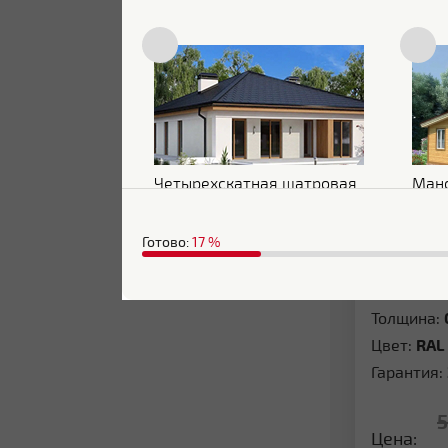
Сравни
Металлочерепица Grand Line 0.4
Полиэст
Четырехскатная шатровая
Ман
Готово:
17
%
Покрытие
Толщина:
Цвет:
RAL
Гарантия:
Цена: