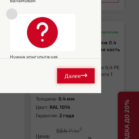
вальмовая
Сравнить
 наличии
В наличии
Металлочерепица Grand Line 0.4
оладно-
Полиэстер RAL 1014 слоновая кость
4
286103
Нужна консультация
Далее
Покрытие:
Полиэстер
Толщина:
0.4 мм
Цвет:
RAL 1014
Гарантия:
2 года
2
564
Р/м
Цена: