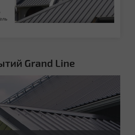
е
ель
тий Grand Line