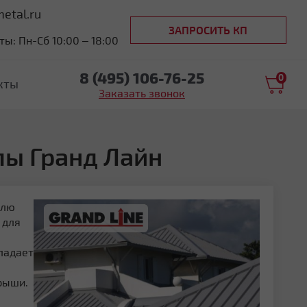
etal.ru
ЗАПРОСИТЬ КП
ы: Пн-Сб 10:00 – 18:00
8 (495) 106-76-25
0
кты
Заказать звонок
лы Гранд Лайн
влю
 для
ладает
рыши.