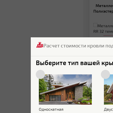
Металлочерепица Grand Line 0.4
Полиэсте
Покрытие
Расчет стоимости кровли по
Толщина:
Цвет:
RR 
Выберите тип вашей кр
Гарантия:
Цена:
Односкатная
Двус