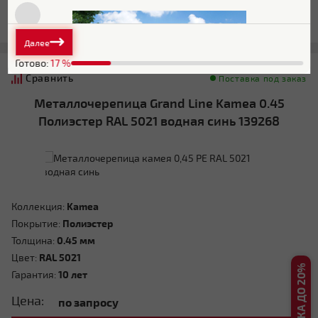
ЗАПРОСИТЬ КП
Далее
Готово:
17
%
Сравнить
Поставка под заказ
Металлочерепица Grand Line Kamea 0.45
Полиэстер RAL 5021 водная синь 139268
Плоская
Коллекция:
Kamea
Покрытие:
Полиэстер
Толщина:
0.45 мм
Четырехскатная вальмовая
Цвет:
RAL 5021
Гарантия:
10 лет
Цена:
по запросу