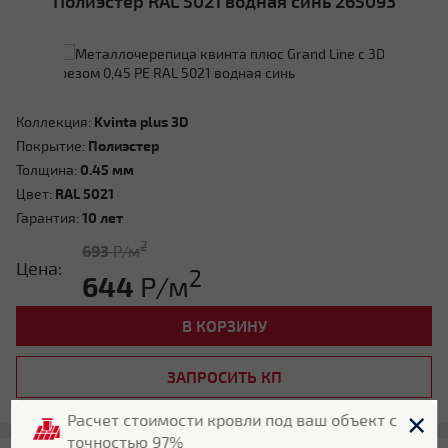
Полиэстер RAL 5021 водная синь 265093
Коллекция:
Kvinta plus 3D
Покрытие:
Полиэстер
Толщина:
0.45 мм
Цвет:
RAL 5021
Гарантия:
10 лет
2
693
Р/м
Цена:
2
644
Р/м
В КОРЗИНУ
ЗАПРОСИТЬ КП
Расчет стоимости кровли под ваш объект с
точностью 97%