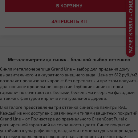
РАСЧЕТ КРОВЛИ + СКИДКА ДО 20%
В КОРЗИНУ
ЗАПРОСИТЬ КП
Четырехскатная шатровая
Металлочерепица синяя– большой выбор оттенков
Синяя металлочерепица Grand Line – выбор для придания дому
выразительного и аккуратного внешнего вида. Цена от 612 руб./м2
позволяет реализовать проект без переплаты и при этом получить
долговечное кровельное покрытие. Глубокие синие оттенки
Мансардная ломаная
гармонично сочетаются с белыми, бежевыми и серыми фасадами,
а также с фактурой кирпича и натурального дерева.
В каталоге представлены три оттенка синего из палитры RAL.
Каждый из них доступен с различными типами защитных покрытий
Grand Line – от Полиэстера до премиального GreenCoat Pural с
расширенной гарантией на сохранность цвета. Синее покрытие
устойчиво к ультрафиолету, осадкам и температурным перепадам,
поэтому кровля долго сохраняет насыщенность и не выгорает.