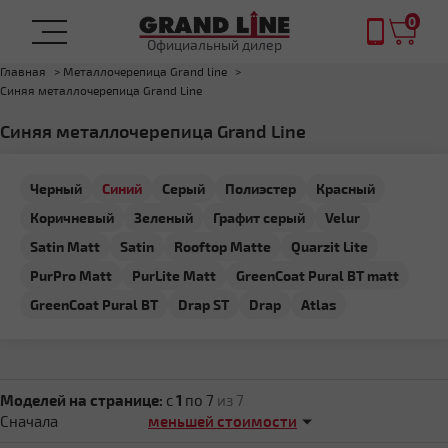
0
Официальный дилер
Главная
Металлочерепица Grand line
Синяя металлочерепица Grand Line
Синяя металлочерепица Grand Line
Черный
Синий
Серый
Полиэстер
Красный
Коричневый
Зеленый
Графит серый
Velur
Satin Matt
Satin
Rooftop Matte
Quarzit Lite
PurPro Matt
PurLite Matt
GreenCoat Pural BT matt
GreenCoat Pural BT
Drap ST
Drap
Atlas
Моделей на странице:
c
1
по 7
из 7
Сначала