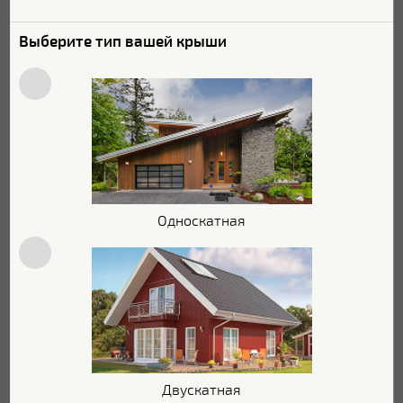
Сравнить
В наличии
Выберите тип вашей крыши
Металлочерепица Grand Line Classic 0.45
Полиэстер RAL 5021 водная синь 31964
Коллекция:
Classic
Покрытие:
Полиэстер
Односкатная
Толщина:
0.45 мм
Цвет:
RAL 5021
Гарантия:
10 лет
2
740
Р/м
Цена:
2
688
Р/м
В КОРЗИНУ
Двускатная