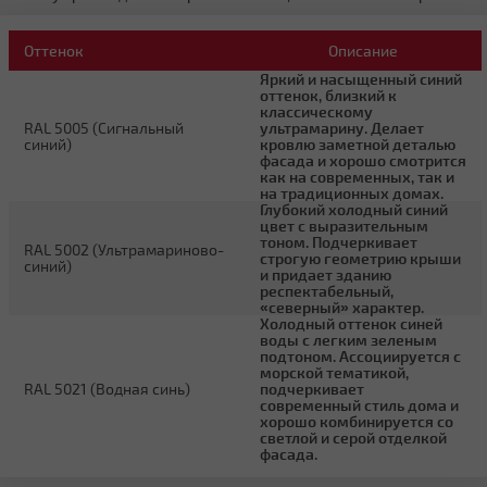
Другой тип крыши
Оттенок
Описание
Яркий и насыщенный синий
оттенок, близкий к
классическому
RAL 5005 (Сигнальный
ультрамарину. Делает
синий)
кровлю заметной деталью
фасада и хорошо смотрится
как на современных, так и
на традиционных домах.
Глубокий холодный синий
цвет с выразительным
Нужна консультация
тоном. Подчеркивает
RAL 5002 (Ультрамариново-
строгую геометрию крыши
синий)
и придает зданию
респектабельный,
«северный» характер.
Холодный оттенок синей
воды с легким зеленым
подтоном. Ассоциируется с
морской тематикой,
RAL 5021 (Водная синь)
подчеркивает
современный стиль дома и
хорошо комбинируется со
светлой и серой отделкой
фасада.