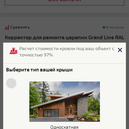
Сравнить
В наличии
Корректор для ремонта царапин Grand Line RAL
9002
Расчет стоимости кровли под ваш объект с
точностью 97%
Выберите тип вашей крыши
Цвет:
RAL 9002
705
Р/шт
Цена:
655
Р/шт
В КОРЗИНУ
ЗАПРОСИТЬ КП
Односкатная