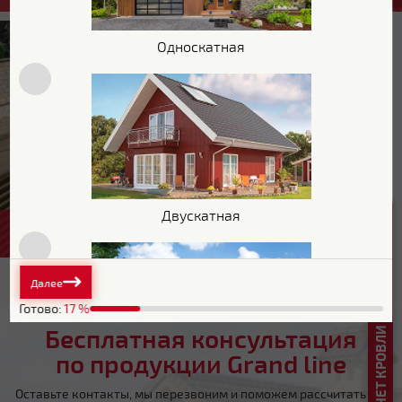
Односкатная
РАСЧЕТ КРОВЛИ + СКИДКА ДО 20%
Двускатная
ЗАБОР
Далее
Готово:
17
%
Бесплатная консультация
по продукции Grand line
Плоская
Оставьте контакты, мы перезвоним и поможем рассчитать