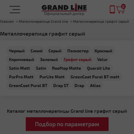
0
Официальный дилер
Главная
Металлочерепица Grand line
Металлочерепица графит серый
Металлочерепица графит серый
Черный
Синий
Серый
Полиэстер
Красный
Коричневый
Зеленый
Графит серый
Velur
Satin Matt
Satin
Rooftop Matte
Quarzit Lite
PurPro Matt
PurLite Matt
GreenCoat Pural BT matt
GreenCoat Pural BT
Drap ST
Drap
Atlas
Каталог металлочерепицы Grand line графит серый
Подбор по параметрам