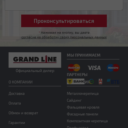
Четырехскатная вальмовая
*
Нажимая на кнопку, вы даете
согласие на обработку своих персональных данных
МЫ ПРИНИМАЕМ
Четырехскатная шатровая
Официальный дилер
ПАРТНЕРЫ
ПРОДУКЦИЯ
О КОМПАНИИ
Доставка
Металлочерепица
Сайдинг
Оплата
Фальцевая кровля
Обмен и возврат
Фасадные панели
Композитная черепица
Мансардная ломаная
Гарантии
Профнастил