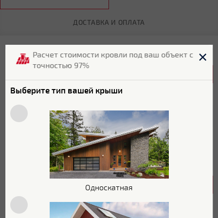
ДОСТАВКА И ОПЛАТА
Технические характеристики
Расчет стоимости кровли под ваш объект с
точностью 97%
Общие характеристики
Выберите тип вашей крыши
Бренд
Grand Line
Страна бренда
Россия
Цветовой оттенок
Коричневый
Цвет
RAL 8004
Размеры
Односкатная
Длина
3 м