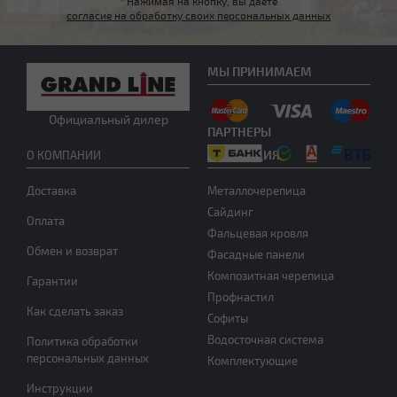
*
Нажимая на кнопку, вы даете
согласие на обработку своих персональных данных
МЫ ПРИНИМАЕМ
Другой тип крыши
Официальный дилер
ПАРТНЕРЫ
ПРОДУКЦИЯ
О КОМПАНИИ
Доставка
Металлочерепица
Сайдинг
Оплата
Фальцевая кровля
Обмен и возврат
Фасадные панели
Нужна консультация
Композитная черепица
Гарантии
Профнастил
Как сделать заказ
Софиты
Водосточная система
Политика обработки
персональных данных
Комплектующие
Инструкции