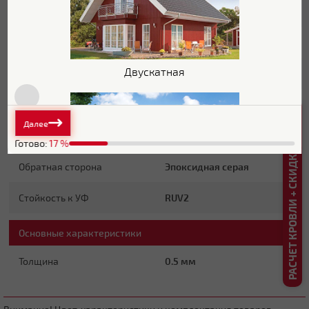
Толщина полимерного
25 мкм
покрытия
Текстура поверхности
Гладкая
Двускатная
Блеск поверхности
Глянцевая
Защитный слой
Zn 100-140 г/м2
РАСЧЕТ КРОВЛИ + СКИДКА ДО 20%
Далее
Основа покрытия
Полиэфир
Готово:
17
%
Обратная сторона
Эпоксидная серая
Стойкость к УФ
RUV2
Плоская
Основные характеристики
Толщина
0.5 мм