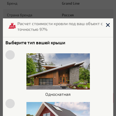
Бренд
Grand Line
Страна бренда
Россия
Расчет стоимости кровли под ваш объект с
Страна производитель
Россия
точностью 97%
Гарантия
20 лет
Выберите тип вашей крыши
Длина
1280 мм
Ширина
440 мм
Цвет
RAL 7016
Цветовой оттенок
Серый
Односкатная
Характеристики поверхности
Покрытие
Satin