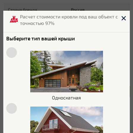
Страна бренда
Россия
Расчет стоимости кровли под ваш объект с
точностью 97%
Страна производитель
Россия
Длина
650 мм
Выберите тип вашей крыши
Ширина
390 мм
Цвет
RR 32
Цветовой оттенок
Коричневый
Характеристики поверхности
Односкатная
Покрытие
Drap
Толщина полимерного
25 мкм
покрытия
Текстура поверхности
Текстурированная