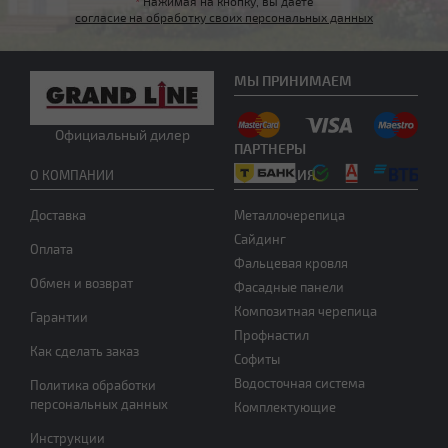
*
Нажимая на кнопку, вы даете
согласие на обработку своих персональных данных
МЫ ПРИНИМАЕМ
Другой тип крыши
Официальный дилер
ПАРТНЕРЫ
ПРОДУКЦИЯ
О КОМПАНИИ
Доставка
Металлочерепица
Сайдинг
Оплата
Фальцевая кровля
Обмен и возврат
Фасадные панели
Нужна консультация
Композитная черепица
Гарантии
Профнастил
Как сделать заказ
Софиты
Водосточная система
Политика обработки
персональных данных
Комплектующие
Инструкции