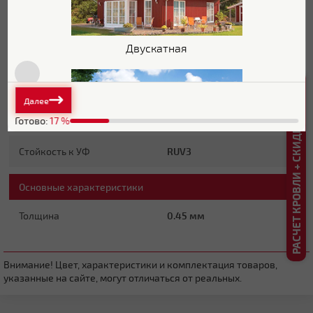
Блеск поверхности
Матовая
Двускатная
Защитный слой
Zn 140 г/м2
РАСЧЕТ КРОВЛИ + СКИДКА ДО 20%
Основа покрытия
Полиэфир
Далее
Обратная сторона
Эпоксидная серая
Готово:
17
%
Стойкость к УФ
RUV3
Плоская
Основные характеристики
Толщина
0.45 мм
Внимание! Цвет, характеристики и комплектация товаров,
указанные на сайте, могут отличаться от реальных.
Четырехскатная вальмовая