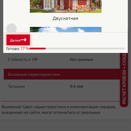
Блеск поверхности
Глянцевая
Двускатная
Защитный слой
Zn 60-100 г/м2
РАСЧЕТ КРОВЛИ + СКИДКА ДО 20%
Основа покрытия
Полиэфир
Далее
Обратная сторона
Эпоксидная серая
Готово:
17
%
Стойкость к УФ
Нет данных
Плоская
Основные характеристики
Толщина
0.4 мм
Внимание! Цвет, характеристики и комплектация товаров,
указанные на сайте, могут отличаться от реальных.
Четырехскатная вальмовая