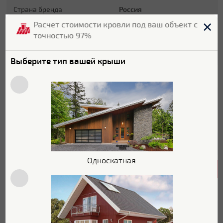
Страна бренда
Россия
Расчет стоимости кровли под ваш объект с
Страна производитель
Россия
точностью 97%
Гарантия
2 года
Выберите тип вашей крыши
Длина
1415 мм
Ширина
385 мм
Цвет
RAL 8017
Цветовой оттенок
Коричневый
Односкатная
Характеристики поверхности
Покрытие
Полиэстер
Текстура поверхности
Гладкая