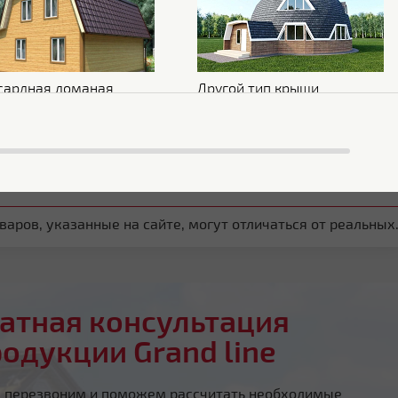
Обратная сторона
Эпоксидная серая
Стойкость к УФ
Нет данных
сардная ломаная
Другой тип крыши
аров, указанные на сайте, могут отличаться от реальных
атная консультация
родукции Grand line
ы перезвоним и поможем рассчитать необходимые