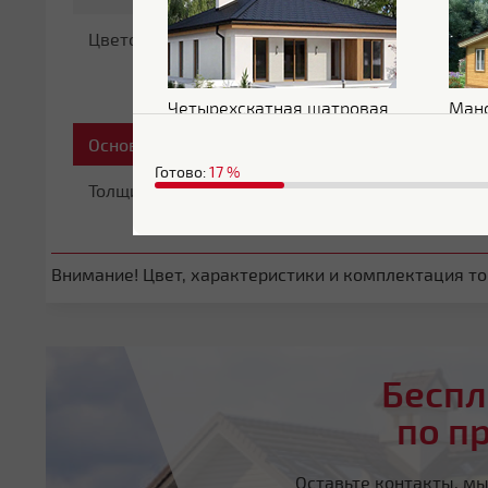
Цветовой оттенок
Серый
Четырехскатная шатровая
Ман
Основные характеристики
Готово:
17
%
Толщина
0.45 мм
Внимание! Цвет, характеристики и комплектация тов
Беспл
по п
Оставьте контакты, м