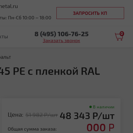
etal.ru
ЗАПРОСИТЬ КП
ы: Пн-Сб 10:00 – 18:00
8 (495) 106-76-25
0
кты
Заказать звонок
фальт
45 PE с пленкой RAL
В наличии
48 343 Р/шт
Цена:
51 982 Р/шт
000
Р
Общая сумма заказа: