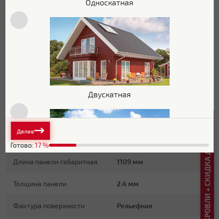
Односкатная
Дымообразование
Д3
Слева направо, снизу
Монтаж
вверх
Коллекция
Кирпич состаренный
Материал
полипропилен
Двускатная
Гарантия стойкости цвета
10 лет
Характеристики поверхности
Далее
РАСЧЕТ КРОВЛИ + СКИДКА ДО 20%
Длина панели рабочая
995 мм
Готово:
17
%
Длина панели габаритная
1109 мм
Толщина панели
2.4 мм
Плоская
Фактура поверхности
Рельефная