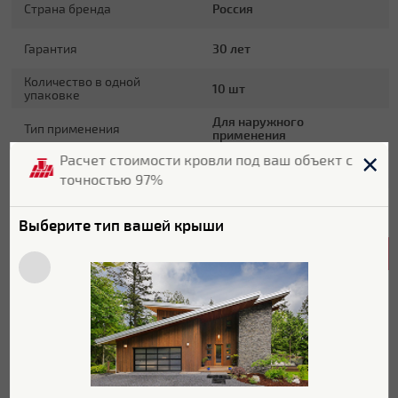
Страна бренда
Россия
Гарантия
30 лет
Количество в одной
10 шт
упаковке
Для наружного
Тип применения
применения
Расчет стоимости кровли под ваш объект с
Для фасада дома, для
Применение
цоколя
точностью 97%
Цвет
солома
Выберите тип вашей крыши
Основные характеристики
Полезная площадь панели
0.39 м2
Группа горючести
Г4
Группа воспламенения
В2