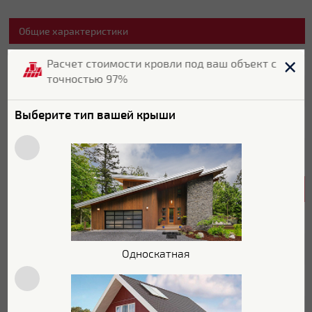
Общие характеристики
Бренд
Grand Line
Расчет стоимости кровли под ваш объект с
точностью 97%
Страна бренда
Россия
Выберите тип вашей крыши
Страна производитель
Россия
Цвет
RAL 8017
Характеристики поверхности
Покрытие
Полиэстер
Текстура поверхности
Гладкая
Односкатная
Блеск поверхности
Глянцевая
Zn 60-100
(электролитический