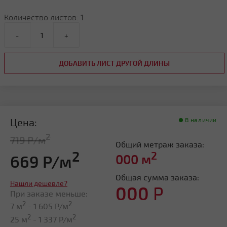
Количество листов:
1
-
+
ДОБАВИТЬ ЛИСТ ДРУГОЙ ДЛИНЫ
Цена:
В наличии
2
719 Р/м
Общий метраж заказа:
2
2
669 Р/м
000
м
Общая сумма заказа:
Нашли дешевле?
000
Р
При заказе меньше:
2
2
7 м
-
1 605
Р/м
2
2
25 м
-
1 337
Р/м