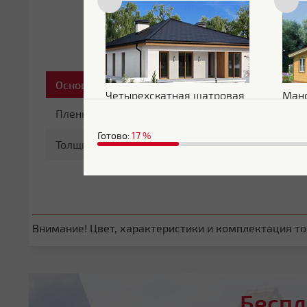
Основные характеристики
Четырехскатная шатровая
Ман
Пленка
С пленкой
Готово:
17
%
Толщина
0.5 мм
Внимание! Цвет, характеристики и комплектация тов
Беспл