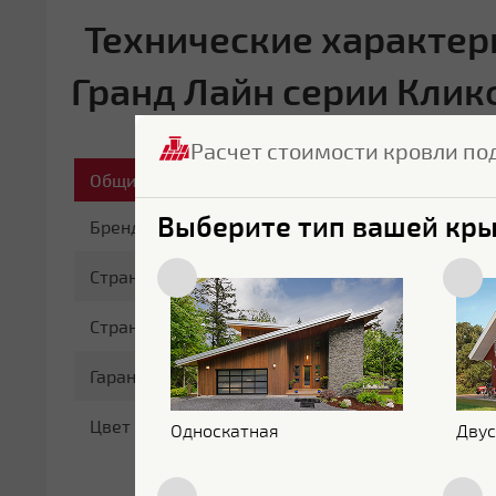
Технические характер
Гранд Лайн серии Клик
Расчет стоимости кровли по
Общие характеристики
Выберите тип вашей кр
Бренд
Grand Line
Страна бренда
Россия
Страна производитель
Россия
Гарантия
25 лет
Цвет
RAL 9005
Односкатная
Двус