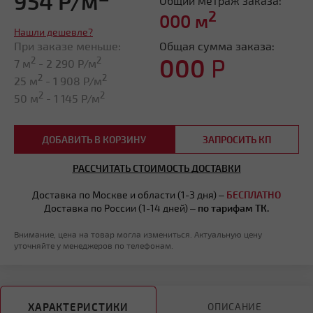
954 Р/м
Общий метраж заказа:
2
000
м
Нашли дешевле?
При заказе меньше:
Общая сумма заказа:
000
Р
2
2
7 м
-
2 290
Р/м
2
2
25 м
-
1 908
Р/м
2
2
50 м
-
1 145
Р/м
ДОБАВИТЬ В КОРЗИНУ
ЗАПРОСИТЬ КП
РАССЧИТАТЬ СТОИМОСТЬ ДОСТАВКИ
Доставка по Москве и области (1-3 дня) –
БЕСПЛАТНО
Доставка по России (1-14 дней) –
по тарифам ТК.
Внимание, цена на товар могла измениться. Актуальную цену
уточняйте у менеджеров по телефонам.
ХАРАКТЕРИСТИКИ
ОПИСАНИЕ