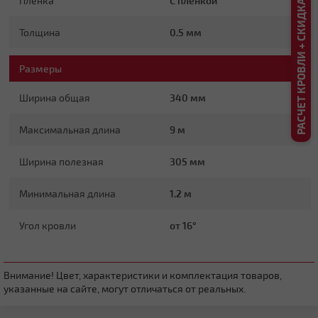
РАСЧЕТ КРОВЛИ + СКИДКА ДО 20%
Пленка
С пленкой
Плоская
Толщина
0.5 мм
Размеры
Ширина общая
340 мм
Максимальная длина
9 м
Четырехскатная вальмовая
Ширина полезная
305 мм
Минимальная длина
1.2 м
Угол кровли
от 16°
Внимание! Цвет, характеристики и комплектация товаров,
указанные на сайте, могут отличаться от реальных.
Четырехскатная шатровая