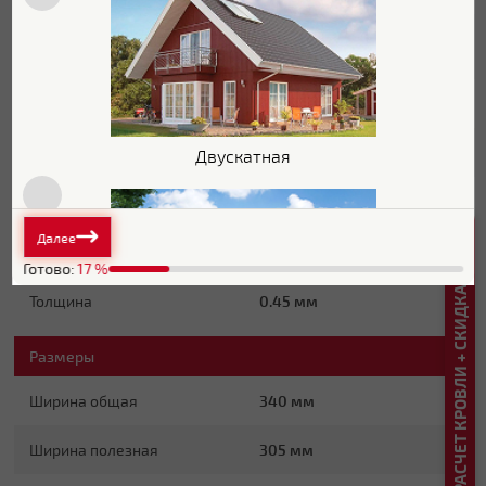
Zn 60-100
(электролитический
Защитный слой
способ нанесения 43 г/м²)
г/м2
Основа покрытия
Полиэфир
Обратная сторона
Эпоксидная серая
Двускатная
Стойкость к УФ
Нет данных
РАСЧЕТ КРОВЛИ + СКИДКА ДО 20%
Далее
Основные характеристики
Готово:
17
%
Толщина
0.45 мм
Размеры
Плоская
Ширина общая
340 мм
Ширина полезная
305 мм