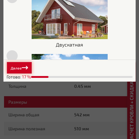
Zn 60-100
(электролитический
Защитный слой
способ нанесения 43 г/м²)
г/м2
Основа покрытия
Полиэфир
Обратная сторона
Эпоксидная серая
Двускатная
Стойкость к УФ
Нет данных
РАСЧЕТ КРОВЛИ + СКИДКА ДО 20%
Далее
Основные характеристики
Готово:
17
%
Толщина
0.45 мм
Размеры
Плоская
Ширина общая
542 мм
Ширина полезная
510 мм