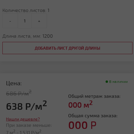
Количество листов:
1
-
+
Длина листа, мм:
1200
ДОБАВИТЬ ЛИСТ ДРУГОЙ ДЛИНЫ
Цена:
В наличии
2
686 Р/м
Общий метраж заказа:
2
2
638 Р/м
000
м
Общая сумма заказа:
Нашли дешевле?
000
Р
При заказе меньше:
2
2
7 м
-
1 531
Р/м