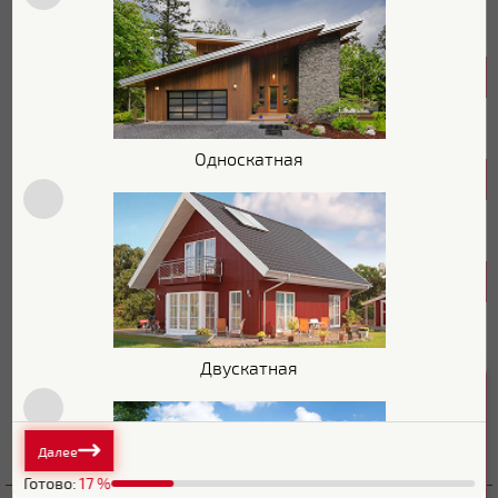
Страна бренда
Россия
Характеристики поверхности
Покрытие
Цинк
Односкатная
Основные характеристики
Толщина
0.55 мм
Размеры
Ширина общая
542 мм
Двускатная
Ширина полезная
510 мм
Минимальная длина
1 м
Далее
Готово:
17
%