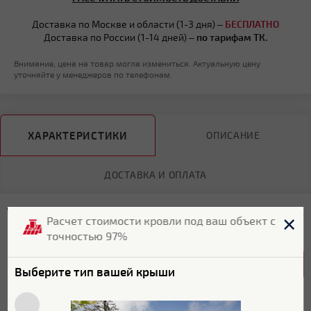
Доставка по Москве и области (1-3 дня) –
БЕСПЛАТНО
Доставка по России (1-14 дней) –
по тарифам ТК.
Внимание, цена на товар могла измениться. Актуальную цену
уточняйте у менеджеров по телефонам.
ХАРАКТЕРИСТИКИ
ОПИСАНИЕ
ДОСТАВКА И ОПЛАТА
Технические характеристики фальцевой кровли Гранд
Расчет стоимости кровли под ваш объект с
Лайн серии Кликфальц 93426
точностью 97%
Общие характеристики
Выберите тип вашей крыши
Бренд
Grand Line