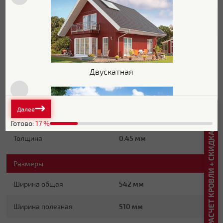
Zn 60-100
(электролитический
Защитный слой
способ нанесения 43 г/м²)
г/м2
Основа покрытия
Полиэфир
Обратная сторона
Эпоксидная серая
Двускатная
Стойкость к УФ
Нет данных
РАСЧЕТ КРОВЛИ + СКИДКА ДО 20%
Далее
Основные характеристики
Готово:
17
%
Толщина
0.45 мм
Размеры
Плоская
Ширина общая
542 мм
Ширина полезная
510 мм