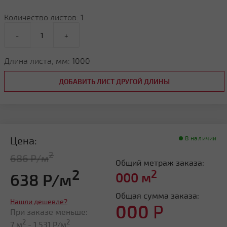
Количество листов:
1
-
+
Длина листа, мм:
1000
ДОБАВИТЬ ЛИСТ ДРУГОЙ ДЛИНЫ
Цена:
В наличии
2
686 Р/м
Общий метраж заказа:
2
2
638 Р/м
000
м
Общая сумма заказа:
Нашли дешевле?
000
Р
При заказе меньше:
2
2
7 м
-
1 531
Р/м