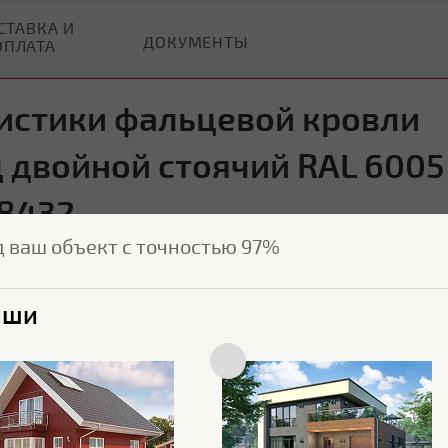
СТАВКА И
ДОКУМЕНТЫ
ОПЛАТА
истики фальцевой кровли
 двойной стоячий RAL 6005
8432
д ваш объект с точностью 97%
Характеристики поверхности
ыши
Покрытие
Velur
Толщина полимерного
35 мкм
покрытия
Текстура поверхности
Текстурированная