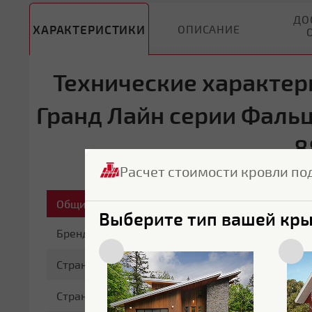
ДО
ХАРАКТЕРИСТИКИ
ОПИСАНИЕ
Технические характер
Гранд Лайн серии Фальц
8
Расчет стоимости кровли по
Общие характеристики
Выберите тип вашей кр
Бренд
Grand Line
Страна бренда
Россия
Страна производитель
Бельгия