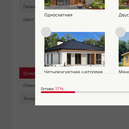
Гарантия
25 лет
Односкатная
Двус
Цвет
RAL 6005
Четырехскатная шатровая
Ман
Основные характеристики
Пленка
С пленкой
Готово:
17
%
Толщина
0.5 мм