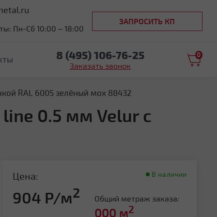
etal.ru
ЗАПРОСИТЬ КП
ы: Пн-Сб 10:00 – 18:00
8 (495) 106-76-25
0
кты
Заказать звонок
енкой RAL 6005 зелёный мох 88432
ine 0.5 мм Velur с
Цена:
В наличии
2
904 Р/м
Общий метраж заказа:
2
000
м