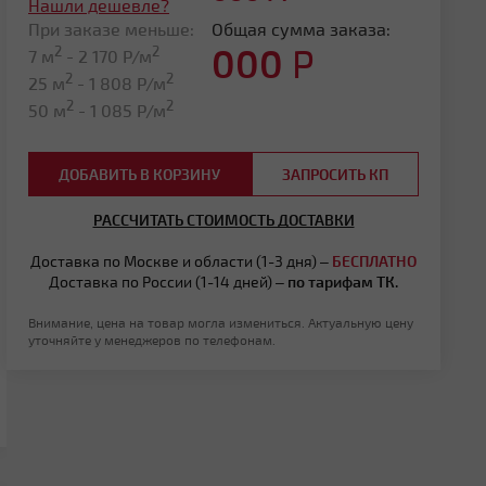
Нашли дешевле?
При заказе меньше:
Общая сумма заказа:
000
Р
2
2
7 м
-
2 170
Р/м
2
2
25 м
-
1 808
Р/м
2
2
50 м
-
1 085
Р/м
ДОБАВИТЬ В КОРЗИНУ
ЗАПРОСИТЬ КП
РАССЧИТАТЬ СТОИМОСТЬ ДОСТАВКИ
Доставка по Москве и области (1-3 дня) –
БЕСПЛАТНО
Доставка по России (1-14 дней) –
по тарифам ТК.
Внимание, цена на товар могла измениться. Актуальную цену
уточняйте у менеджеров по телефонам.