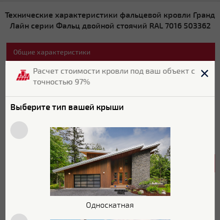
Технические характеристики фальцевой кровли Гранд
Лайн серии Фальц двойной стоячий RAL 7016 503362
Общие характеристики
Расчет стоимости кровли под ваш объект с
Бренд
Grand Line
точностью 97%
Страна бренда
Россия
Выберите тип вашей крыши
Страна производитель
Россия
Цвет
RAL 7016
Характеристики поверхности
Покрытие
Полиэстер
Односкатная
Текстура поверхности
Гладкая