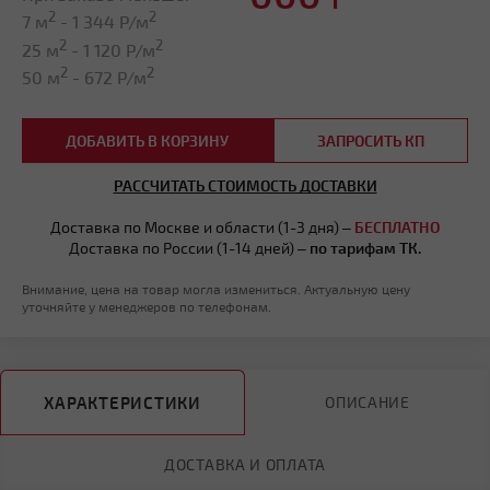
2
2
7 м
-
1 344
Р/м
2
2
25 м
-
1 120
Р/м
2
2
50 м
-
672
Р/м
ДОБАВИТЬ В КОРЗИНУ
ЗАПРОСИТЬ КП
РАССЧИТАТЬ СТОИМОСТЬ ДОСТАВКИ
Доставка по Москве и области (1-3 дня) –
БЕСПЛАТНО
Доставка по России (1-14 дней) –
по тарифам ТК.
Внимание, цена на товар могла измениться. Актуальную цену
уточняйте у менеджеров по телефонам.
ХАРАКТЕРИСТИКИ
ОПИСАНИЕ
ДОСТАВКА И ОПЛАТА