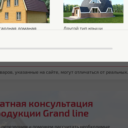
Обратная сторона
Эпоксидная серая
Стойкость к УФ
Нет данных
сардная ломаная
Другой тип крыши
аров, указанные на сайте, могут отличаться от реальных
атная консультация
родукции Grand line
ы перезвоним и поможем рассчитать необходимые