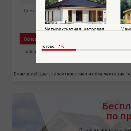
Цветовой оттенок
Коричневый
Четырехскатная шатровая
Ман
Основные характеристики
Готово:
17
%
Толщина
0.45 мм
Внимание! Цвет, характеристики и комплектация тов
Беспл
по п
Оставьте контакты, м