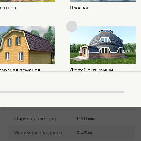
Текстура поверхности
Гладкая
катная
Плоская
Толщина полимерного
25 мкм
покрытия
Стойкость к УФ
Нет данных
Защитный слой
Zn 60-100 г/м2
Блеск поверхности
Глянцевая
сардная ломаная
Другой тип крыши
Размеры
Ширина общая
1180 мм
Максимальная длина
3 м
Ширина полезная
1150 мм
Минимальная длина
0.45 м