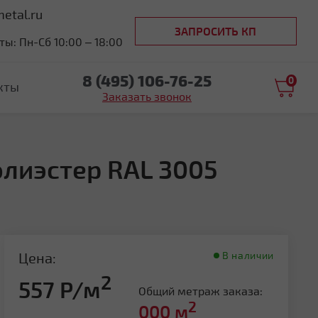
etal.ru
ЗАПРОСИТЬ КП
ы: Пн-Сб 10:00 – 18:00
8 (495) 106-76-25
0
кты
Заказать звонок
олиэстер RAL 3005
Цена:
В наличии
2
557 Р/м
Общий метраж заказа:
2
000
м