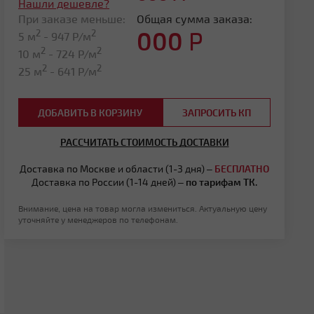
Нашли дешевле?
При заказе меньше:
Общая сумма заказа:
000
Р
2
2
5 м
-
947
Р/м
2
2
10 м
-
724
Р/м
2
2
25 м
-
641
Р/м
ДОБАВИТЬ В КОРЗИНУ
ЗАПРОСИТЬ КП
РАССЧИТАТЬ СТОИМОСТЬ ДОСТАВКИ
Доставка по Москве и области (1-3 дня) –
БЕСПЛАТНО
Доставка по России (1-14 дней) –
по тарифам ТК.
Внимание, цена на товар могла измениться. Актуальную цену
уточняйте у менеджеров по телефонам.