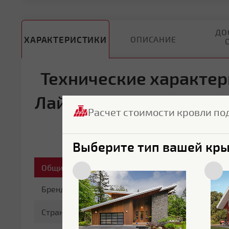
ДО
ХАРАКТЕРИСТИКИ
ОПИСАНИЕ
Технические характер
Лайн С10B фигурный 0.
Расчет стоимости кровли по
5
Выберите тип вашей кр
Общие характеристики
Бренд
Grand Line
Страна бренда
Россия