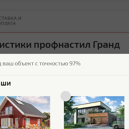
СТАВКА И
ОПЛАТА
истики профнастил Гранд
45 мм Полиэстер RAL 3005
д ваш объект с точностью 97%
7694
ыши
Характеристики поверхности
Покрытие
Полиэстер
Основа покрытия
Полиэфир