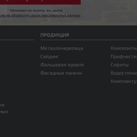
*
Нажимая на кнопку, вы даете
сие на обработку своих персональных данных
ПРОДУКЦИЯ
Металлочерепица
Композитн
Сайдинг
Профнасти
Фальцевая кровля
Софиты
Фасадные панели
Водосточн
Комплект
ки
нных