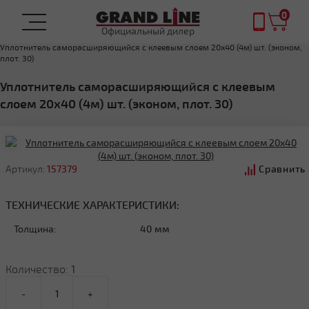
0
Официальный дилер
Главная
Комплектующие
Элементы кровли
Уплотнители для кровли
Уплотнитель саморасширяющийся с клеевым слоем 20х40 (4м) шт. (эконом,
плот. 30)
Уплотнитель саморасширяющийся с клеевым
слоем 20х40 (4м) шт. (эконом, плот. 30)
Артикул:
157379
Сравнить
ТЕХНИЧЕСКИЕ ХАРАКТЕРИСТИКИ:
Толщина:
40 мм
Количество:
1
-
+