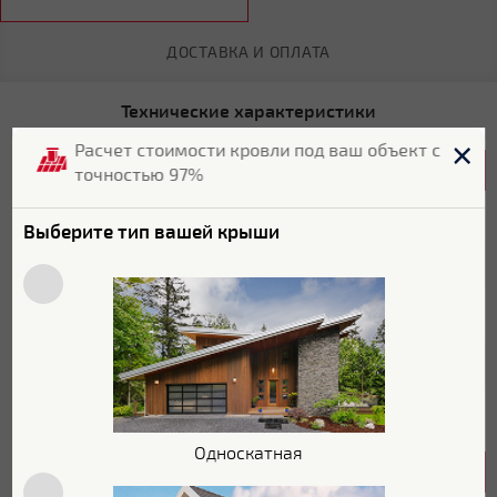
ДОСТАВКА И ОПЛАТА
Технические характеристики
Расчет стоимости кровли под ваш объект с
Общие характеристики
точностью 97%
Бренд
Grand Line
Выберите тип вашей крыши
Страна бренда
Россия
Длина
4000 мм
Ширина
20 мм
Тип
Уплотнители для кровли
Односкатная
Основные характеристики