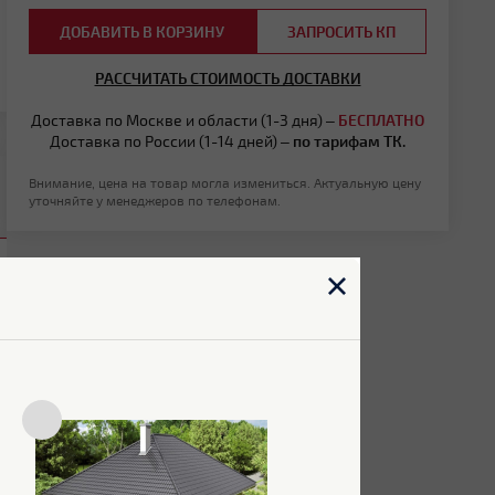
ДОБАВИТЬ В КОРЗИНУ
ЗАПРОСИТЬ КП
РАССЧИТАТЬ СТОИМОСТЬ ДОСТАВКИ
Доставка по Москве и области (1-3 дня) –
БЕСПЛАТНО
Доставка по России (1-14 дней) –
по тарифам ТК.
Внимание, цена на товар могла измениться. Актуальную цену
уточняйте у менеджеров по телефонам.