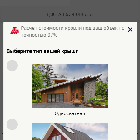
ДОСТАВКА И ОПЛАТА
Расчет стоимости кровли под ваш объект с
Технические характеристики
точностью 97%
Общие характеристики
Выберите тип вашей крыши
Бренд
Grand Line
Страна бренда
Россия
Цвет
RAL 7040
Размеры
Односкатная
Длина
3 м
Внимание! Цвет, характеристики и комплектация товаров,