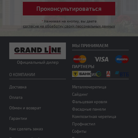
Четырехскатная вальмовая
*
Нажимая на кнопку, вы даете
согласие на обработку своих персональных данных
МЫ ПРИНИМАЕМ
Официальный дилер
ПАРТНЕРЫ
Четырехскатная шатровая
ПРОДУКЦИЯ
О КОМПАНИИ
Доставка
Металлочерепица
Сайдинг
Оплата
Фальцевая кровля
Обмен и возврат
Фасадные панели
Композитная черепица
Гарантии
Профнастил
Мансардная ломаная
Как сделать заказ
Софиты