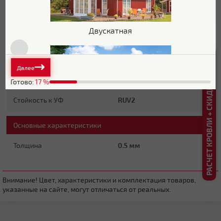
Блеск поверхности
Глянцевая
Двускатная
Защитный слой
Zn 100-140 г/м2
РАСЧЕТ КРОВЛИ + СКИДКА ДО 20%
Основа покрытия
Полиэфир
Далее
Обратная сторона
Эпоксидная серая
Готово:
17
%
Стойкость к УФ
RUV2
Плоская
Основные характеристики
Толщина
0.5 мм
Внимание! Цвет, характеристики и комплектация товаров,
указанные на сайте, могут отличаться от реальных.
Четырехскатная вальмовая