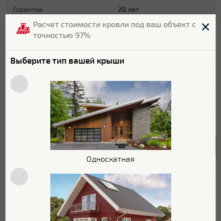
Гарантия
20 лет
Расчет стоимости кровли под ваш объект с
Длина
380 мм
точностью 97%
Ширина
270 мм
Выберите тип вашей крыши
Высота
580 мм
Цвет
RAL 7024
Цветовой оттенок
Серый
Характеристики поверхности
Односкатная
Покрытие
Satin
Толщина полимерного
25 мкм
покрытия
Текстура поверхности
Гладкая