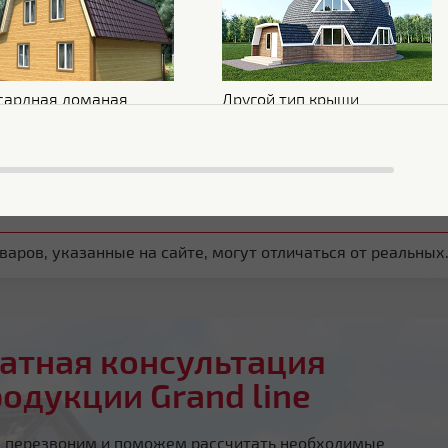
Обратная сторона
Эпоксидная серая
Стойкость к УФ
RUV2
сардная ломаная
Другой тип крыши
аров, указанные на сайте, могут отличаться от реальных
атная консультация
родукции Grand line
ы перезвоним и поможем рассчитать необходимые