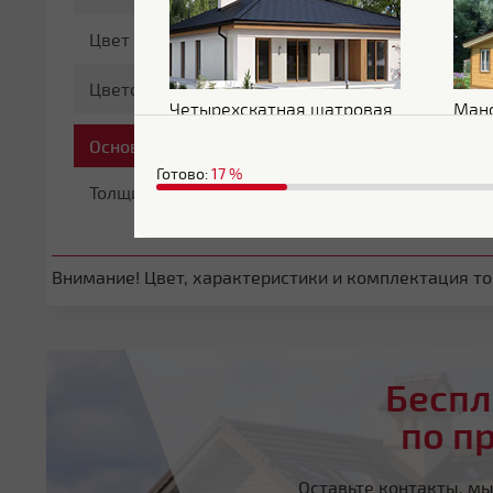
Цвет
RAL 8017
Цветовой оттенок
Коричневый
Четырехскатная шатровая
Ман
Основные характеристики
Готово:
17
%
Толщина
0.5 мм
Внимание! Цвет, характеристики и комплектация тов
Беспл
по п
Оставьте контакты, м