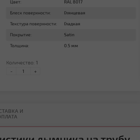
Цвет:
RAL 8017
Блеск поверхности:
Глянцевая
Текстура поверхности:
Гладкая
Покрытие:
Satin
Толщина:
0.5 мм
Количество:
1
-
+
СТАВКА И
ОПЛАТА
истики дымника на трубу