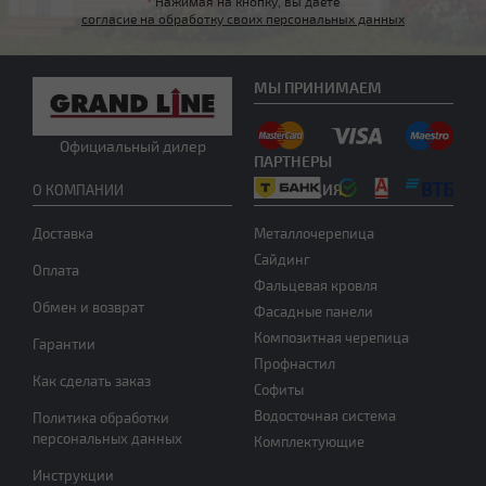
*
Нажимая на кнопку, вы даете
согласие на обработку своих персональных данных
МЫ ПРИНИМАЕМ
Другой тип крыши
Официальный дилер
ПАРТНЕРЫ
ПРОДУКЦИЯ
О КОМПАНИИ
Доставка
Металлочерепица
Сайдинг
Оплата
Фальцевая кровля
Обмен и возврат
Фасадные панели
Нужна консультация
Композитная черепица
Гарантии
Профнастил
Как сделать заказ
Софиты
Водосточная система
Политика обработки
персональных данных
Комплектующие
Инструкции