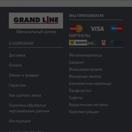
Плоская
МЫ ПРИНИМАЕМ
Официальный дилер
ПАРТНЕРЫ
ПРОДУКЦИЯ
О КОМПАНИИ
Доставка
Металлочерепица
Четырехскатная вальмовая
Сайдинг
Оплата
Фальцевая кровля
Обмен и возврат
Фасадные панели
Композитная черепица
Гарантии
Профнастил
Как сделать заказ
Софиты
Водосточная система
Политика обработки
персональных данных
Комплектующие
Четырехскатная шатровая
Инструкции