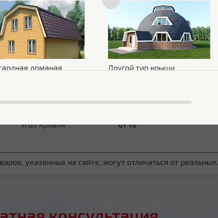
Обратная сторона
Эпоксидная серая
Стойкость к УФ
RUV2
Размеры
сардная ломаная
Другой тип крыши
Ширина общая
517 мм
Ширина полезная
470 мм
Угол кровли
от 10°
аров, указанные на сайте, могут отличаться от реальных
атная консультация