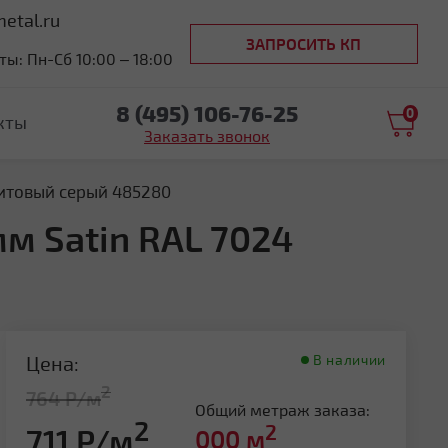
etal.ru
ЗАПРОСИТЬ КП
ы: Пн-Сб 10:00 – 18:00
8 (495) 106-76-25
0
кты
Заказать звонок
фитовый серый 485280
мм Satin RAL 7024
Цена:
В наличии
2
764 Р/м
Общий метраж заказа:
2
2
711 Р/м
000
м