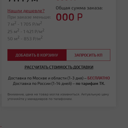
Общая сумма заказа:
Нашли дешевле?
000
Р
При заказе меньше:
2
2
7 м
-
1 705
Р/м
2
2
25 м
-
1 421
Р/м
2
2
50 м
-
853
Р/м
ДОБАВИТЬ В КОРЗИНУ
ЗАПРОСИТЬ КП
РАССЧИТАТЬ СТОИМОСТЬ ДОСТАВКИ
Доставка по Москве и области (1-3 дня) –
БЕСПЛАТНО
Доставка по России (1-14 дней) –
по тарифам ТК.
Внимание, цена на товар могла измениться. Актуальную цену
уточняйте у менеджеров по телефонам.