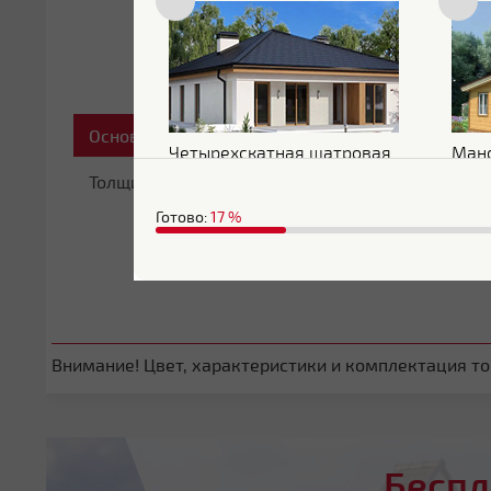
Основные характеристики
Четырехскатная шатровая
Ман
Толщина
0.5 мм
Готово:
17
%
Внимание! Цвет, характеристики и комплектация тов
Беспл