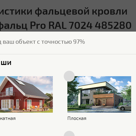
истики фальцевой кровли
фальц Pro RAL 7024 485280
д ваш объект с точностью 97%
Характеристики поверхности
ыши
Покрытие
Satin
Толщина полимерного
25 мкм
покрытия
Текстура поверхности
Гладкая
Блеск поверхности
Глянцевая
Защитный слой
Zn 100-140 г/м2
катная
Плоская
Основа покрытия
Полиэфир