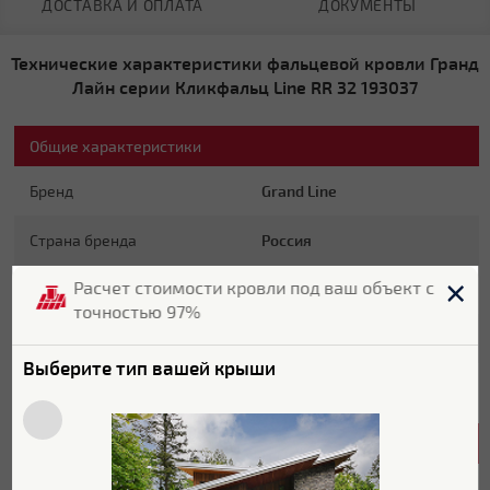
ДОСТАВКА И ОПЛАТА
ДОКУМЕНТЫ
Технические характеристики фальцевой кровли Гранд
Лайн серии Кликфальц Line RR 32 193037
Общие характеристики
Бренд
Grand Line
Страна бренда
Россия
Расчет стоимости кровли под ваш объект с
Страна производитель
Россия
точностью 97%
Гарантия
25 лет
Выберите тип вашей крыши
Цвет
RR 32
Характеристики поверхности
Покрытие
Rooftop Matte