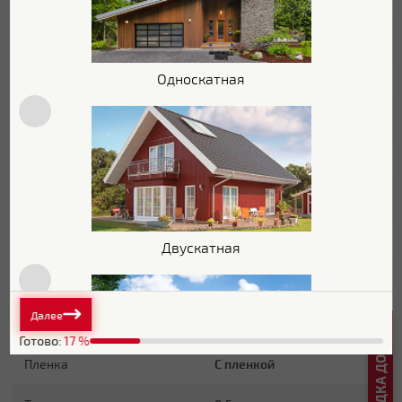
Толщина полимерного
30 мкм
покрытия
Односкатная
Текстура поверхности
Текстурированная
Блеск поверхности
Матовая
Защитный слой
Zn 180 г/м2
Основа покрытия
Полиэфир
Обратная сторона
Эпоксидная серая
Двускатная
Стойкость к УФ
Нет данных
Далее
Основные характеристики
Готово:
17
%
Пленка
С пленкой