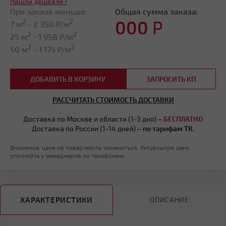
Нашли дешевле?
При заказе меньше:
Общая сумма заказа:
000
Р
2
2
7 м
-
2 350
Р/м
2
2
25 м
-
1 958
Р/м
2
2
50 м
-
1 175
Р/м
ДОБАВИТЬ В КОРЗИНУ
ЗАПРОСИТЬ КП
РАССЧИТАТЬ СТОИМОСТЬ ДОСТАВКИ
Доставка по Москве и области (1-3 дня) –
БЕСПЛАТНО
Доставка по России (1-14 дней) –
по тарифам ТК.
Внимание, цена на товар могла измениться. Актуальную цену
уточняйте у менеджеров по телефонам.
ХАРАКТЕРИСТИКИ
ОПИСАНИЕ