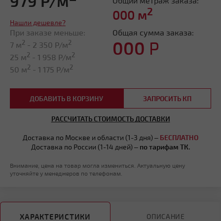
979 Р/м
Общий метраж заказа:
2
000
м
Нашли дешевле?
При заказе меньше:
Общая сумма заказа:
000
Р
2
2
7 м
-
2 350
Р/м
2
2
25 м
-
1 958
Р/м
2
2
50 м
-
1 175
Р/м
ДОБАВИТЬ В КОРЗИНУ
ЗАПРОСИТЬ КП
РАССЧИТАТЬ СТОИМОСТЬ ДОСТАВКИ
Доставка по Москве и области (1-3 дня) –
БЕСПЛАТНО
Доставка по России (1-14 дней) –
по тарифам ТК.
Внимание, цена на товар могла измениться. Актуальную цену
уточняйте у менеджеров по телефонам.
ХАРАКТЕРИСТИКИ
ОПИСАНИЕ