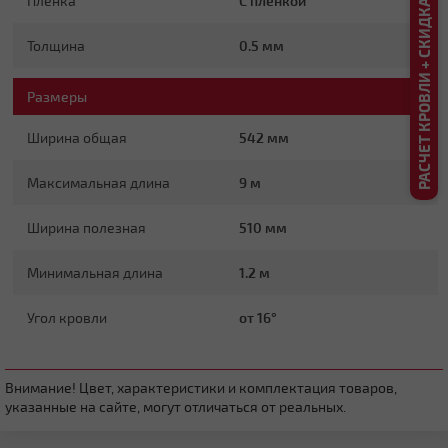
РАСЧЕТ КРОВЛИ + СКИДКА ДО 20%
Пленка
С пленкой
Плоская
Толщина
0.5 мм
Размеры
Ширина общая
542 мм
Максимальная длина
9 м
Четырехскатная вальмовая
Ширина полезная
510 мм
Минимальная длина
1.2 м
Угол кровли
от 16°
Внимание! Цвет, характеристики и комплектация товаров,
указанные на сайте, могут отличаться от реальных.
Четырехскатная шатровая