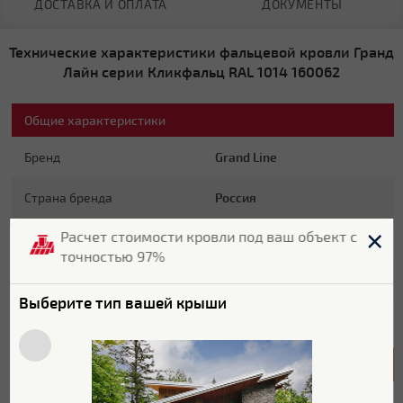
ДОСТАВКА И ОПЛАТА
ДОКУМЕНТЫ
Технические характеристики фальцевой кровли Гранд
Лайн серии Кликфальц RAL 1014 160062
Общие характеристики
Бренд
Grand Line
Страна бренда
Россия
Расчет стоимости кровли под ваш объект с
Страна производитель
Россия
точностью 97%
Гарантия
10 лет
Выберите тип вашей крыши
Цвет
RAL 1014
Характеристики поверхности
Покрытие
Полиэстер