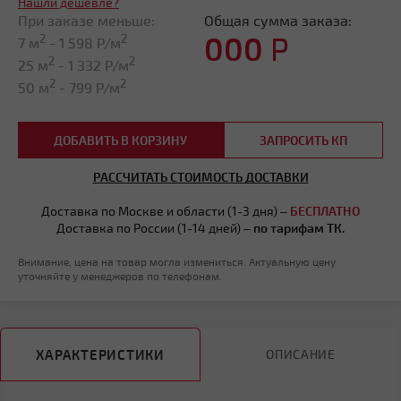
Нашли дешевле?
При заказе меньше:
Общая сумма заказа:
000
Р
2
2
7 м
-
1 598
Р/м
2
2
25 м
-
1 332
Р/м
2
2
50 м
-
799
Р/м
ДОБАВИТЬ В КОРЗИНУ
ЗАПРОСИТЬ КП
РАССЧИТАТЬ СТОИМОСТЬ ДОСТАВКИ
Доставка по Москве и области (1-3 дня) –
БЕСПЛАТНО
Доставка по России (1-14 дней) –
по тарифам ТК.
Внимание, цена на товар могла измениться. Актуальную цену
уточняйте у менеджеров по телефонам.
ХАРАКТЕРИСТИКИ
ОПИСАНИЕ