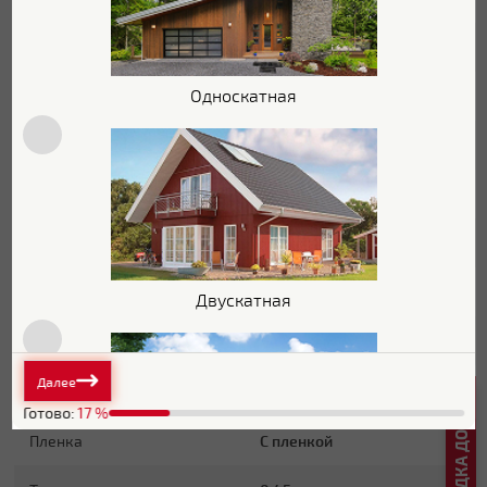
Толщина полимерного
25 мкм
покрытия
Односкатная
Текстура поверхности
Гладкая
Блеск поверхности
Глянцевая
Защитный слой
Zn 60-100 г/м2
Основа покрытия
Полиэфир
Обратная сторона
Эпоксидная серая
Двускатная
Стойкость к УФ
Нет данных
Далее
Основные характеристики
Готово:
17
%
Пленка
С пленкой