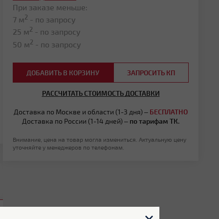
При заказе меньше:
2
7 м
- по запросу
2
25 м
- по запросу
2
50 м
- по запросу
ДОБАВИТЬ В КОРЗИНУ
ЗАПРОСИТЬ КП
РАССЧИТАТЬ СТОИМОСТЬ ДОСТАВКИ
Доставка по Москве и области (1-3 дня) –
БЕСПЛАТНО
Доставка по России (1-14 дней) –
по тарифам ТК.
Внимание, цена на товар могла измениться. Актуальную цену
уточняйте у менеджеров по телефонам.