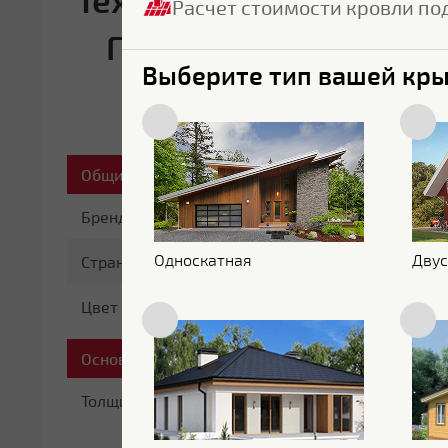
Расчет стоимости кровли по
Гранд Лайн серии Кл
Выберите тип вашей кр
6
Общие характеристики
Бренд
Grand Line
Односкатная
Двус
Страна бренда
Россия
Цвет
RAL 7024
Основные характеристики
Толщина
0.5 мм