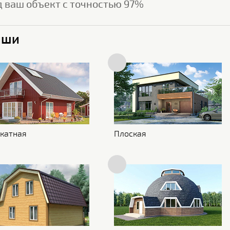
д ваш объект с точностью 97%
икфальц Fin 24 RAL 7024
ыши
40262
Характеристики поверхности
Покрытие
Полиэстер
катная
Плоская
Размеры
Ширина общая
517 мм
Ширина полезная
480 мм