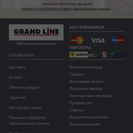
*
Нажимая на кнопку, вы даете
согласие на обработку своих персональных данных
МЫ ПРИНИМАЕМ
Другой тип крыши
Официальный дилер
ПАРТНЕРЫ
ПРОДУКЦИЯ
О КОМПАНИИ
Доставка
Металлочерепица
Сайдинг
Оплата
Фальцевая кровля
Обмен и возврат
Фасадные панели
Нужна консультация
Композитная черепица
Гарантии
Профнастил
Как сделать заказ
Софиты
Водосточная система
Политика обработки
персональных данных
Комплектующие