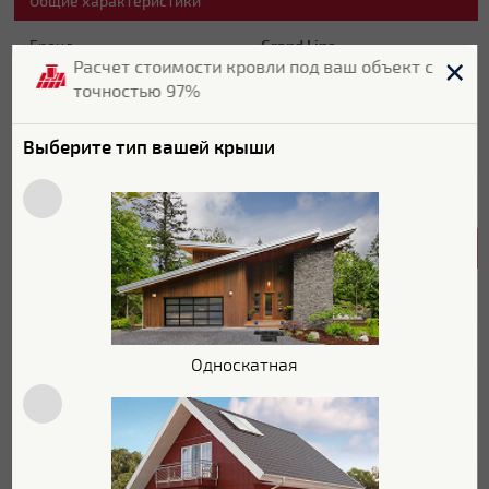
Общие характеристики
Бренд
Grand Line
Расчет стоимости кровли под ваш объект с
точностью 97%
Страна бренда
Россия
Страна производитель
Россия
Выберите тип вашей крыши
Цвет
RAL 7024
Характеристики поверхности
Покрытие
Drap TX
Текстура поверхности
Текстурированная
Односкатная
Блеск поверхности
Матовая
Защитный слой
Zn 100 г/м2