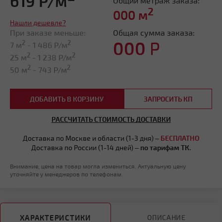
619 Р/м
Общий метраж заказа:
2
000
м
Нашли дешевле?
При заказе меньше:
Общая сумма заказа:
000
Р
2
2
7 м
-
1 486
Р/м
2
2
25 м
-
1 238
Р/м
2
2
50 м
-
743
Р/м
ДОБАВИТЬ В КОРЗИНУ
ЗАПРОСИТЬ КП
РАССЧИТАТЬ СТОИМОСТЬ ДОСТАВКИ
Доставка по Москве и области (1-3 дня) –
БЕСПЛАТНО
Доставка по России (1-14 дней) –
по тарифам ТК.
Внимание, цена на товар могла измениться. Актуальную цену
уточняйте у менеджеров по телефонам.
ХАРАКТЕРИСТИКИ
ОПИСАНИЕ