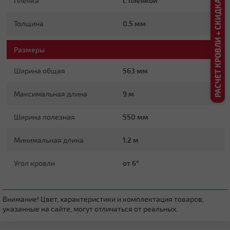
РАСЧЕТ КРОВЛИ + СКИДКА ДО 20%
Пленка
С пленкой
Плоская
Толщина
0.5 мм
Размеры
Ширина общая
563 мм
Максимальная длина
9 м
Четырехскатная вальмовая
Ширина полезная
550 мм
Минимальная длина
1.2 м
Угол кровли
от 6°
Внимание! Цвет, характеристики и комплектация товаров,
указанные на сайте, могут отличаться от реальных.
Четырехскатная шатровая