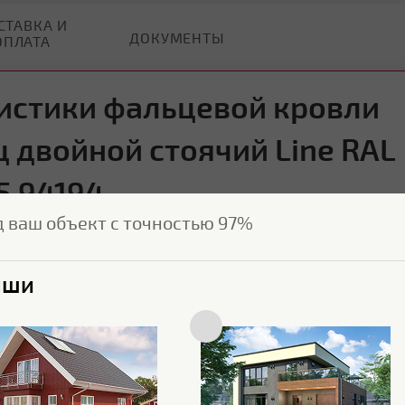
СТАВКА И
ДОКУМЕНТЫ
ОПЛАТА
истики фальцевой кровли
 двойной стоячий Line RAL
5 94194
д ваш объект с точностью 97%
Характеристики поверхности
ыши
Покрытие
Satin
Толщина полимерного
25 мкм
покрытия
Текстура поверхности
Гладкая