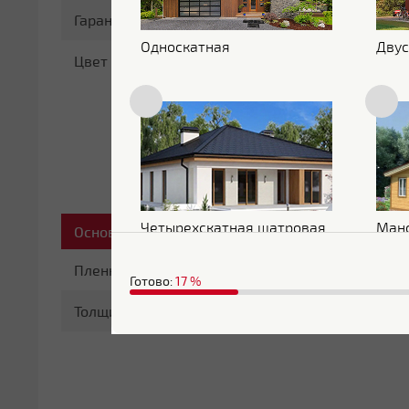
Гарантия
20 лет
Односкатная
Двус
Цвет
RAL 3005
Четырехскатная шатровая
Ман
Основные характеристики
Пленка
С пленкой
Готово:
17
%
Толщина
0.5 мм