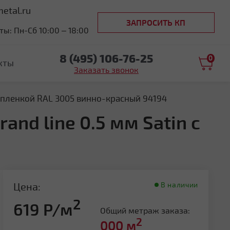
etal.ru
ЗАПРОСИТЬ КП
ы: Пн-Сб 10:00 – 18:00
8 (495) 106-76-25
0
кты
Заказать звонок
 с пленкой RAL 3005 винно-красный 94194
nd line 0.5 мм Satin с
Цена:
В наличии
2
619 Р/м
Общий метраж заказа:
2
000
м