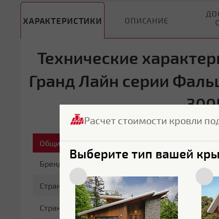
ДО
ХАРАКТЕРИСТИКИ
ОПИСАНИЕ
Технические характер
Гранд Лайн серии Фальц
300
Расчет стоимости кровли по
Общие характеристики
Выберите тип вашей кр
Бренд
Grand Line
Страна бренда
Россия
Страна производитель
Россия