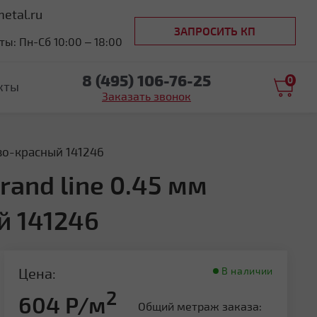
etal.ru
ЗАПРОСИТЬ КП
ы: Пн-Сб 10:00 – 18:00
8 (495) 106-76-25
0
кты
Заказать звонок
ево-красный 141246
and line 0.45 мм
й 141246
Цена:
В наличии
2
604 Р/м
Общий метраж заказа: