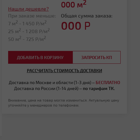
2
000
м
Нашли дешевле?
При заказе меньше:
Общая сумма заказа:
000
Р
2
2
7 м
-
1 450
Р/м
2
2
25 м
-
1 208
Р/м
2
2
50 м
-
725
Р/м
ДОБАВИТЬ В КОРЗИНУ
ЗАПРОСИТЬ КП
РАССЧИТАТЬ СТОИМОСТЬ ДОСТАВКИ
Доставка по Москве и области (1-3 дня) –
БЕСПЛАТНО
Доставка по России (1-14 дней) –
по тарифам ТК.
Внимание, цена на товар могла измениться. Актуальную цену
уточняйте у менеджеров по телефонам.