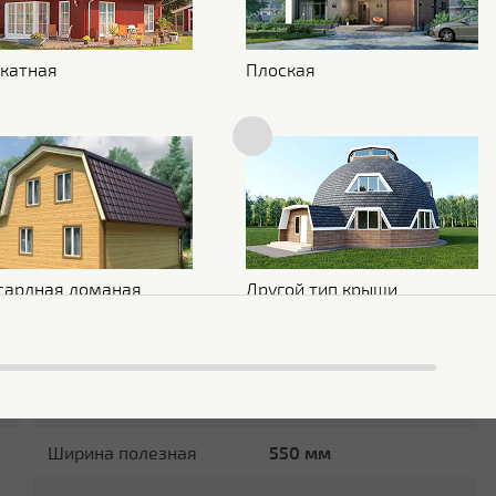
Блеск поверхности
Глянцевая
катная
Плоская
Защитный слой
Zn 60-100 г/м2
Основа покрытия
Полиэфир
Обратная сторона
Эпоксидная серая
Стойкость к УФ
Нет данных
сардная ломаная
Другой тип крыши
Размеры
Ширина общая
563 мм
Максимальная длина
9 м
Ширина полезная
550 мм