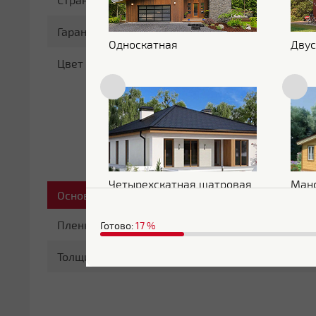
Гарантия
10 лет
Односкатная
Двус
Цвет
RAL 3011
Четырехскатная шатровая
Ман
Основные характеристики
Пленка
С пленкой
Готово:
17
%
Толщина
0.45 мм