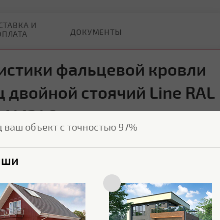
СТАВКА И
ДОКУМЕНТЫ
ОПЛАТА
истики фальцевой кровли
 двойной стоячий Line RAL
 141246
д ваш объект с точностью 97%
Характеристики поверхности
ыши
Покрытие
Полиэстер
Толщина полимерного
25 мкм
покрытия
Текстура поверхности
Гладкая