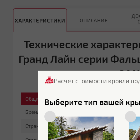
ДО
ХАРАКТЕРИСТИКИ
ОПИСАНИЕ
Технические характер
Гранд Лайн серии Фальц
3011
Расчет стоимости кровли по
Общие характеристики
Выберите тип вашей кр
Бренд
Grand Line
Страна бренда
Россия
Страна производитель
Россия