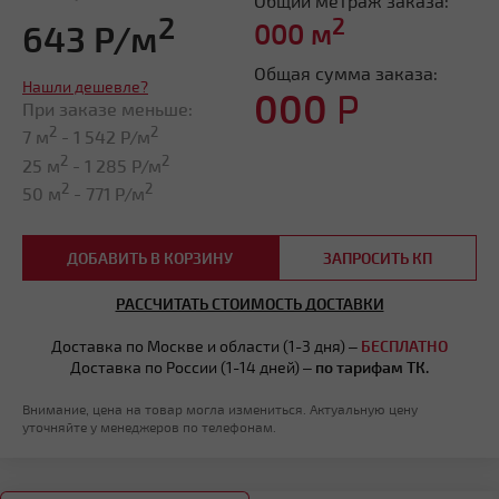
Общий метраж заказа:
2
2
643 Р/м
000
м
Общая сумма заказа:
Нашли дешевле?
000
Р
При заказе меньше:
2
2
7 м
-
1 542
Р/м
2
2
25 м
-
1 285
Р/м
2
2
50 м
-
771
Р/м
ДОБАВИТЬ В КОРЗИНУ
ЗАПРОСИТЬ КП
РАССЧИТАТЬ СТОИМОСТЬ ДОСТАВКИ
Доставка по Москве и области (1-3 дня) –
БЕСПЛАТНО
Доставка по России (1-14 дней) –
по тарифам ТК.
Внимание, цена на товар могла измениться. Актуальную цену
уточняйте у менеджеров по телефонам.