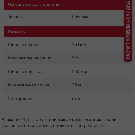
РАСЧЕТ КРОВЛИ + СКИДКА ДО 20%
Основные характеристики
Плоская
Толщина
0.45 мм
Размеры
Ширина общая
563 мм
Максимальная длина
9 м
Четырехскатная вальмовая
Ширина полезная
550 мм
Минимальная длина
1.2 м
Угол кровли
от 6°
Внимание! Цвет, характеристики и комплектация товаров,
указанные на сайте, могут отличаться от реальных.
Четырехскатная шатровая